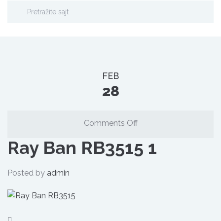
FEB
28
on
Comments Off
Ray
Ray Ban RB3515 1
Ban
RB3515
1
Posted by
admin