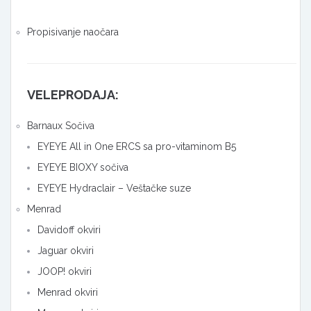
Propisivanje naočara
VELEPRODAJA:
Barnaux Sočiva
EYEYE All in One ERCS sa pro-vitaminom B5
EYEYE BIOXY sočiva
EYEYE Hydraclair – Veštačke suze
Menrad
Davidoff okviri
Jaguar okviri
JOOP! okviri
Menrad okviri