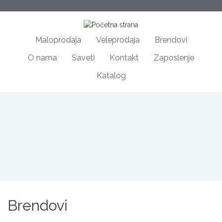
Maloprodaja
Veleprodaja
Brendovi
O nama
Saveti
Kontakt
Zaposlenje
Katalog
Brendovi