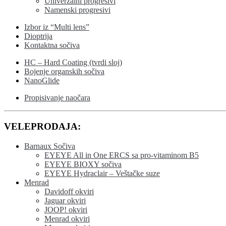
Univerzalni progresivi
Namenski progresivi
Izbor iz “Multi lens”
Dioptrija
Kontaktna sočiva
HC – Hard Coating (tvrdi sloj)
Bojenje organskih sočiva
NanoGlide
Propisivanje naočara
VELEPRODAJA:
Barnaux Sočiva
EYEYE All in One ERCS sa pro-vitaminom B5
EYEYE BIOXY sočiva
EYEYE Hydraclair – Veštačke suze
Menrad
Davidoff okviri
Jaguar okviri
JOOP! okviri
Menrad okviri