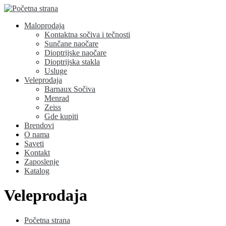
Maloprodaja
Kontaktna sočiva i tečnosti
Sunčane naočare
Dioptrijske naočare
Dioptrijska stakla
Usluge
Veleprodaja
Barnaux Sočiva
Menrad
Zeiss
Gde kupiti
Brendovi
O nama
Saveti
Kontakt
Zaposlenje
Katalog
Veleprodaja
Početna strana