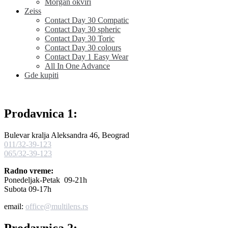
Morgan okviri
Zeiss
Contact Day 30 Compatic
Contact Day 30 spheric
Contact Day 30 Toric
Contact Day 30 colours
Contact Day 1 Easy Wear
All In One Advance
Gde kupiti
Prodavnica 1:
Bulevar kralja Aleksandra 46, Beograd
011/32-39-123
065/32-39-123
Radno vreme:
Ponedeljak-Petak 09-21h
Subota 09-17h
email:
office@multilens.rs