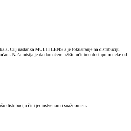
akala. Cilj nastanka MULTI LENS-a je fokusiranje na distribuciju
h naočara. Naša misija je da domaćem tržištu učinimo dostupnim neke od
šu distribuciju čini jedinstvenom i snažnom su: