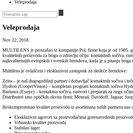
Veleprodaja
Veleprodaja
Nov 22, 2018
MULTILENS je proizašao iz kompanije Pol, firme koja je od 1985. god
kvalitetnih proizvoda za brigu o zdravlju očiju: kontaktnih sočiva, ra
najkvalitetnijih evropskih i svetskih brendova, kada je u pitanju briga 
Multilens je ovlašćeni i ekskluzivni zastupnik za sledeće brendove:
Zeiss – je naš dugogodišnji partner i dobavljač kontaktnih sočiva i te
Hydron (CooperVision) – kompletan program kontaktnih sočiva Hyd
Barnaux (Eyeye) – kontaktna sočiva, rastvori i preparati za negu očiju
Distributeri smo optičkih okvira firmi: Menrad, Davidoff, Jaguar, Jo
Beskompromisan kvalitet proizvoda iz asortimana naših partnera nas ob
Ekskluzivni ugovori sa proizvođačima gorenavedenih proizvod
Vrhunski kvalitet proizvoda
Stabilan lager