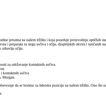
ine prisutna na našem tržištu i koja poseduje proizvodnju optičkih st
stvora i preparata za negu sočiva i očiju, dioptrijskih okvira i sunčani
o zdravlju očiju.
čnosti za održavanje kontaktnih sočiva.
ron
 i kontaktnih sočiva
op, Morgan.
avezuje da se borimo za lidersku poziciju na našem tržištu. Ono što na
a