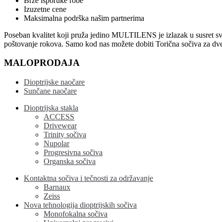
Brze isporuke robe
Izuzetne cene
Maksimalna podrška našim partnerima
Poseban kvalitet koji pruža jedino MULTILENS je izlazak u susret svim s
poštovanje rokova. Samo kod nas možete dobiti Torična sočiva za dve
MALOPRODAJA
Dioptrijske naočare
Sunčane naočare
Dioptrijska stakla
ACCESS
Drivewear
Trinity sočiva
Nupolar
Progresivna sočiva
Organska sočiva
Kontaktna sočiva i tečnosti za održavanje
Barnaux
Zeiss
Nova tehnologija dioptrijskih sočiva
Monofokalna sočiva