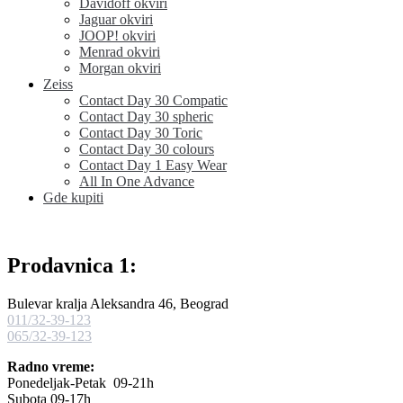
Davidoff okviri
Jaguar okviri
JOOP! okviri
Menrad okviri
Morgan okviri
Zeiss
Contact Day 30 Compatic
Contact Day 30 spheric
Contact Day 30 Toric
Contact Day 30 colours
Contact Day 1 Easy Wear
All In One Advance
Gde kupiti
Prodavnica 1:
Bulevar kralja Aleksandra 46, Beograd
011/32-39-123
065/32-39-123
Radno vreme:
Ponedeljak-Petak 09-21h
Subota 09-17h