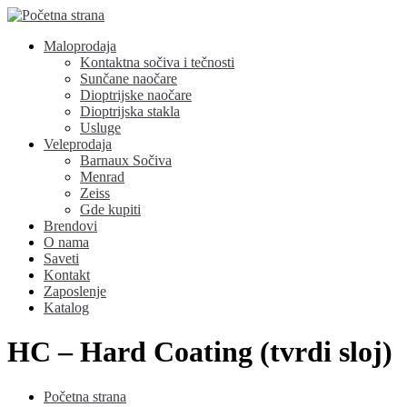
Maloprodaja
Kontaktna sočiva i tečnosti
Sunčane naočare
Dioptrijske naočare
Dioptrijska stakla
Usluge
Veleprodaja
Barnaux Sočiva
Menrad
Zeiss
Gde kupiti
Brendovi
O nama
Saveti
Kontakt
Zaposlenje
Katalog
HC – Hard Coating (tvrdi sloj)
Početna strana