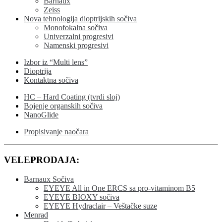
Barnaux
Zeiss
Nova tehnologija dioptrijskih sočiva
Monofokalna sočiva
Univerzalni progresivi
Namenski progresivi
Izbor iz “Multi lens”
Dioptrija
Kontaktna sočiva
HC – Hard Coating (tvrdi sloj)
Bojenje organskih sočiva
NanoGlide
Propisivanje naočara
VELEPRODAJA:
Barnaux Sočiva
EYEYE All in One ERCS sa pro-vitaminom B5
EYEYE BIOXY sočiva
EYEYE Hydraclair – Veštačke suze
Menrad