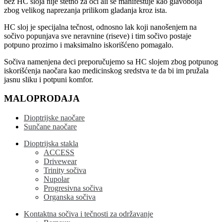
bez HC sloja nije štetno za oči ali se manifestuje kao glavobolja
zbog velikog naprezanja prilikom gladanja kroz ista.
HC sloj je specijalna tečnost, odnosno lak koji nanošenjem na
sočivo popunjava sve neravnine (riseve) i tim sočivo postaje
potpuno prozirno i maksimalno iskorišćeno pomagalo.
Sočiva namenjena deci preporučujemo sa HC slojem zbog potpunog
iskorišćenja naočara kao medicinskog sredstva te da bi im pružala
jasnu sliku i potpuni komfor.
MALOPRODAJA
Dioptrijske naočare
Sunčane naočare
Dioptrijska stakla
ACCESS
Drivewear
Trinity sočiva
Nupolar
Progresivna sočiva
Organska sočiva
Kontaktna sočiva i tečnosti za održavanje