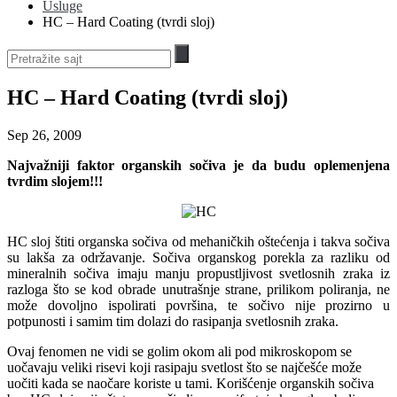
Usluge
HC – Hard Coating (tvrdi sloj)
HC – Hard Coating (tvrdi sloj)
Sep 26, 2009
Najvažniji faktor organskih sočiva je da budu oplemenjena
tvrdim slojem!!!
HC sloj štiti organska sočiva od mehaničkih oštećenja i takva sočiva
su lakša za održavanje. Sočiva organskog porekla za razliku od
mineralnih sočiva imaju manju propustljivost svetlosnih zraka iz
razloga što se kod obrade unutrašnje strane, prilikom poliranja, ne
može dovoljno ispolirati površina, te sočivo nije prozirno u
potpunosti i samim tim dolazi do rasipanja svetlosnih zraka.
Ovaj fenomen ne vidi se golim okom ali pod mikroskopom se
uočavaju veliki risevi koji rasipaju svetlost što se najčešće može
uočiti kada se naočare koriste u tami. Korišćenje organskih sočiva