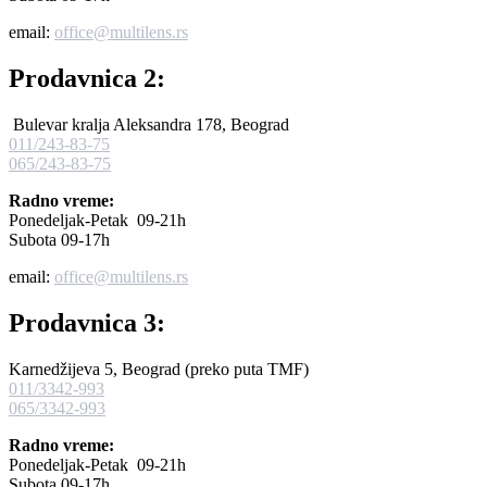
email:
office@multilens.rs
Prodavnica 2:
Bulevar kralja Aleksandra 178, Beograd
011/243-83-75
065/243-83-75
Radno vreme:
Ponedeljak-Petak 09-21h
Subota 09-17h
email:
office@multilens.rs
Prodavnica 3:
Karnedžijeva 5, Beograd (preko puta TMF)
011/3342-993
065/3342-993
Radno vreme:
Ponedeljak-Petak 09-21h
Subota 09-17h