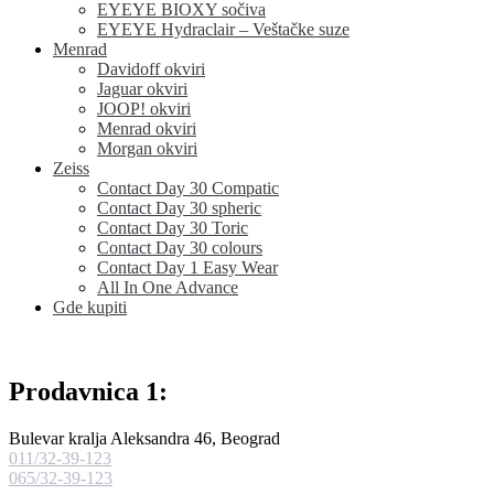
EYEYE BIOXY sočiva
EYEYE Hydraclair – Veštačke suze
Menrad
Davidoff okviri
Jaguar okviri
JOOP! okviri
Menrad okviri
Morgan okviri
Zeiss
Contact Day 30 Compatic
Contact Day 30 spheric
Contact Day 30 Toric
Contact Day 30 colours
Contact Day 1 Easy Wear
All In One Advance
Gde kupiti
Prodavnica 1:
Bulevar kralja Aleksandra 46, Beograd
011/32-39-123
065/32-39-123