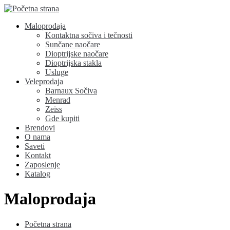
Maloprodaja
Kontaktna sočiva i tečnosti
Sunčane naočare
Dioptrijske naočare
Dioptrijska stakla
Usluge
Veleprodaja
Barnaux Sočiva
Menrad
Zeiss
Gde kupiti
Brendovi
O nama
Saveti
Kontakt
Zaposlenje
Katalog
Maloprodaja
Početna strana