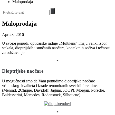
Maloprodaja
Maloprodaja
Apr 28, 2016
U svojoj ponudi, optičarske radnje „Multilens“ imaju veliki izbor
stakala, dioptrijskih i sunčanih naočara, kontaktnih sočiva i tečnosti
za održavanje.
*
Dioptrijske naočare
U mogućnosti smo da Vam ponudimo dioptrijske naočare
vrhunskog kvaliteta i izrade renomiranih svetskih brendova
(Menrad, 2Chique, Davidoff, Jaguar, JOOP!, Morgan, Porsche,
Baldessarini, Mercedes, Rodenstock, Silhouette)
*