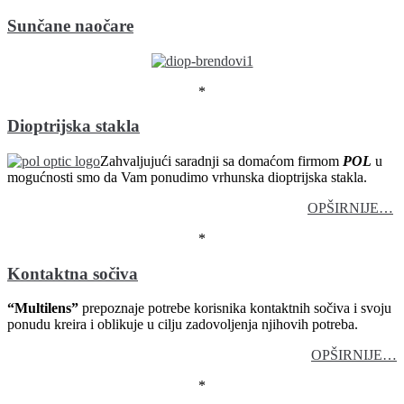
Sunčane naočare
*
Dioptrijska stakla
Zahvaljujući saradnji sa domaćom firmom
POL
u
mogućnosti smo da Vam ponudimo vrhunska dioptrijska stakla.
OPŠIRNIJE…
*
Kontaktna sočiva
“Multilens”
prepoznaje potrebe korisnika kontaktnih sočiva i svoju
ponudu kreira i oblikuje u cilju zadovoljenja njihovih potreba.
OPŠIRNIJE…
*