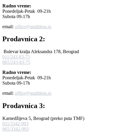
Radno vreme:
Ponedeljak-Petak 09-21h
Subota 09-17h
email:
office@multilens.rs
Prodavnica 2:
Bulevar kralja Aleksandra 178, Beograd
011/243-83-75
065/243-83-75
Radno vreme:
Ponedeljak-Petak 09-21h
Subota 09-17h
email:
office@multilens.rs
Prodavnica 3:
Karnedžijeva 5, Beograd (preko puta TMF)
011/3342-993
065/3342-993