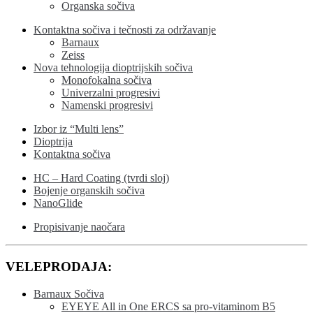
Organska sočiva
Kontaktna sočiva i tečnosti za održavanje
Barnaux
Zeiss
Nova tehnologija dioptrijskih sočiva
Monofokalna sočiva
Univerzalni progresivi
Namenski progresivi
Izbor iz “Multi lens”
Dioptrija
Kontaktna sočiva
HC – Hard Coating (tvrdi sloj)
Bojenje organskih sočiva
NanoGlide
Propisivanje naočara
VELEPRODAJA:
Barnaux Sočiva
EYEYE All in One ERCS sa pro-vitaminom B5