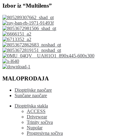
Izbor iz “Multilens”
MALOPRODAJA
Dioptrijske naočare
Sunčane naočare
Dioptrijska stakla
ACCESS
Drivewear
Trinity sočiva
Nupolar
Progresivna sočiva