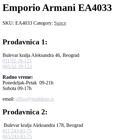
Emporio Armani EA4033
SKU:
EA4033
Category:
Sunce
Prodavnica 1:
Bulevar kralja Aleksandra 46, Beograd
011/32-39-123
065/32-39-123
Radno vreme:
Ponedeljak-Petak 09-21h
Subota 09-17h
email:
office@multilens.rs
Prodavnica 2:
Bulevar kralja Aleksandra 178, Beograd
011/243-83-75
065/243-83-75