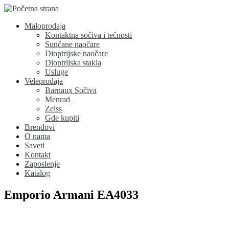
Maloprodaja
Kontaktna sočiva i tečnosti
Sunčane naočare
Dioptrijske naočare
Dioptrijska stakla
Usluge
Veleprodaja
Barnaux Sočiva
Menrad
Zeiss
Gde kupiti
Brendovi
O nama
Saveti
Kontakt
Zaposlenje
Katalog
Emporio Armani EA4033