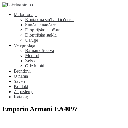
Maloprodaja
Kontaktna sočiva i tečnosti
Sunčane naočare
Dioptrijske naočare
Dioptrijska stakla
Usluge
Veleprodaja
Barnaux Sočiva
Menrad
Zeiss
Gde kupiti
Brendovi
O nama
Saveti
Kontakt
Zaposlenje
Katalog
Emporio Armani EA4097