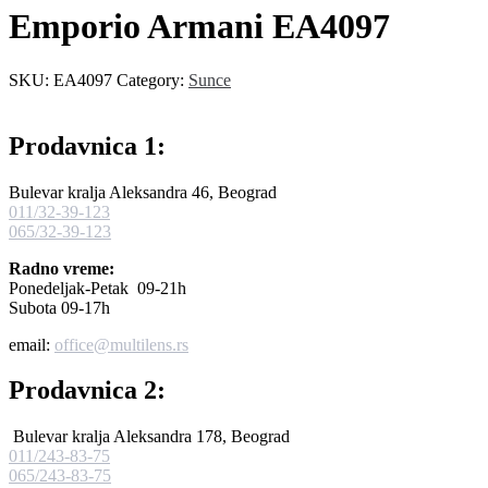
Emporio Armani EA4097
SKU:
EA4097
Category:
Sunce
Prodavnica 1:
Bulevar kralja Aleksandra 46, Beograd
011/32-39-123
065/32-39-123
Radno vreme:
Ponedeljak-Petak 09-21h
Subota 09-17h
email:
office@multilens.rs
Prodavnica 2:
Bulevar kralja Aleksandra 178, Beograd
011/243-83-75
065/243-83-75