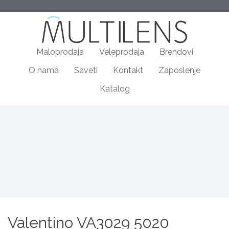
Maloprodaja
Veleprodaja
Brendovi
O nama
Saveti
Kontakt
Zaposlenje
Katalog
Valentino VA3029 5020