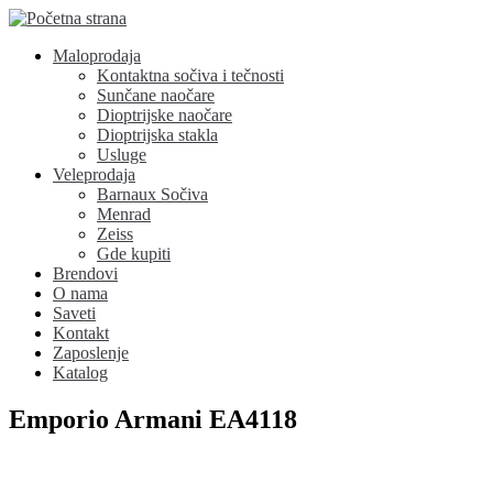
Maloprodaja
Kontaktna sočiva i tečnosti
Sunčane naočare
Dioptrijske naočare
Dioptrijska stakla
Usluge
Veleprodaja
Barnaux Sočiva
Menrad
Zeiss
Gde kupiti
Brendovi
O nama
Saveti
Kontakt
Zaposlenje
Katalog
Emporio Armani EA4118