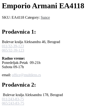
Emporio Armani EA4118
SKU:
EA4118
Category:
Sunce
Prodavnica 1:
Bulevar kralja Aleksandra 46, Beograd
011/32-39-123
065/32-39-123
Radno vreme:
Ponedeljak-Petak 09-21h
Subota 09-17h
email:
office@multilens.rs
Prodavnica 2:
Bulevar kralja Aleksandra 178, Beograd
011/243-83-75
065/243-83-75