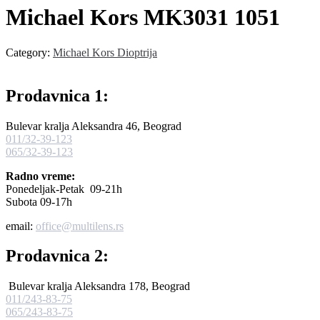
Michael Kors MK3031 1051
Category:
Michael Kors Dioptrija
Prodavnica 1:
Bulevar kralja Aleksandra 46, Beograd
011/32-39-123
065/32-39-123
Radno vreme:
Ponedeljak-Petak 09-21h
Subota 09-17h
email:
office@multilens.rs
Prodavnica 2:
Bulevar kralja Aleksandra 178, Beograd
011/243-83-75
065/243-83-75