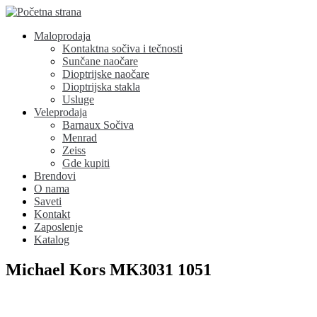
Maloprodaja
Kontaktna sočiva i tečnosti
Sunčane naočare
Dioptrijske naočare
Dioptrijska stakla
Usluge
Veleprodaja
Barnaux Sočiva
Menrad
Zeiss
Gde kupiti
Brendovi
O nama
Saveti
Kontakt
Zaposlenje
Katalog
Michael Kors MK3031 1051