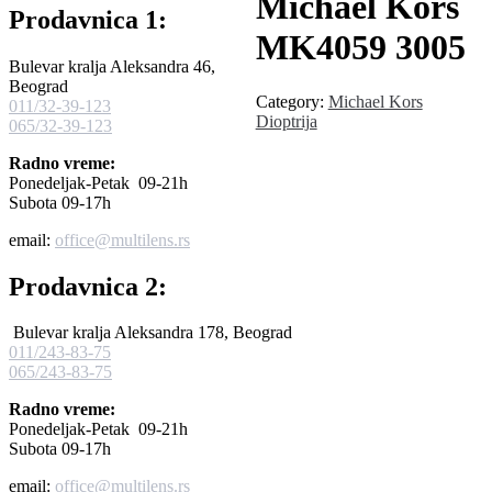
Michael Kors
Prodavnica 1:
MK4059 3005
Bulevar kralja Aleksandra 46,
Beograd
Category:
Michael Kors
011/32-39-123
Dioptrija
065/32-39-123
Radno vreme:
Ponedeljak-Petak 09-21h
Subota 09-17h
email:
office@multilens.rs
Prodavnica 2:
Bulevar kralja Aleksandra 178, Beograd
011/243-83-75
065/243-83-75
Radno vreme:
Ponedeljak-Petak 09-21h
Subota 09-17h
email:
office@multilens.rs