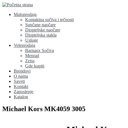
Maloprodaja
Kontaktna sočiva i tečnosti
Sunčane naočare
Dioptrijske naočare
Dioptrijska stakla
Usluge
Veleprodaja
Barnaux Sočiva
Menrad
Zeiss
Gde kupiti
Brendovi
O nama
Saveti
Kontakt
Zaposlenje
Katalog
Michael Kors MK4059 3005