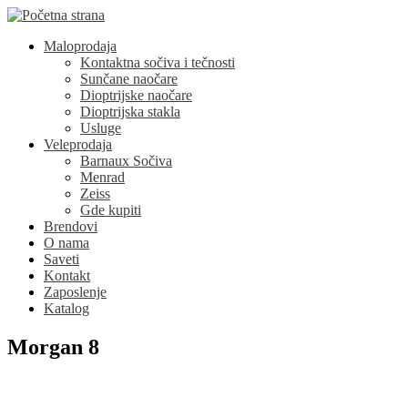
Maloprodaja
Kontaktna sočiva i tečnosti
Sunčane naočare
Dioptrijske naočare
Dioptrijska stakla
Usluge
Veleprodaja
Barnaux Sočiva
Menrad
Zeiss
Gde kupiti
Brendovi
O nama
Saveti
Kontakt
Zaposlenje
Katalog
Morgan 8