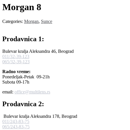
Morgan 8
Categories:
Morgan
,
Sunce
Prodavnica 1:
Bulevar kralja Aleksandra 46, Beograd
011/32-39-123
065/32-39-123
Radno vreme:
Ponedeljak-Petak 09-21h
Subota 09-17h
email:
office@multilens.rs
Prodavnica 2:
Bulevar kralja Aleksandra 178, Beograd
011/243-83-75
065/243-83-75