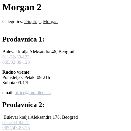
Morgan 2
Categories:
Dioptrija
,
Morgan
Prodavnica 1:
Bulevar kralja Aleksandra 46, Beograd
011/32-39-123
065/32-39-123
Radno vreme:
Ponedeljak-Petak 09-21h
Subota 09-17h
email:
office@multilens.rs
Prodavnica 2:
Bulevar kralja Aleksandra 178, Beograd
011/243-83-75
065/243-83-75