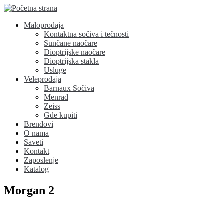
Maloprodaja
Kontaktna sočiva i tečnosti
Sunčane naočare
Dioptrijske naočare
Dioptrijska stakla
Usluge
Veleprodaja
Barnaux Sočiva
Menrad
Zeiss
Gde kupiti
Brendovi
O nama
Saveti
Kontakt
Zaposlenje
Katalog
Morgan 2