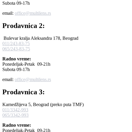
Subota 09-17h
email:
office@multilens.rs
Prodavnica 2:
Bulevar kralja Aleksandra 178, Beograd
011/243-83-75
065/243-83-75
Radno vreme:
Ponedeljak-Petak 09-21h
Subota 09-17h
email:
office@multilens.rs
Prodavnica 3:
Karnedžijeva 5, Beograd (preko puta TMF)
011/3342-993
065/3342-993
Radno vreme:
Ponedeljak-Petak 09-21h