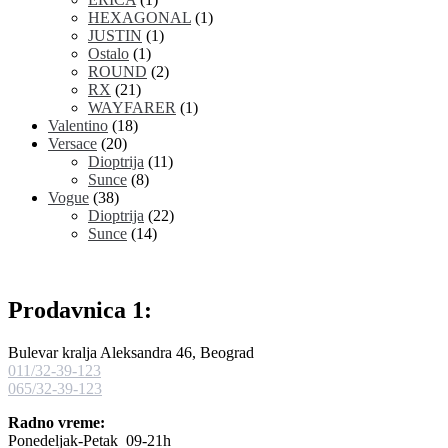
HEXAGONAL
(1)
JUSTIN
(1)
Ostalo
(1)
ROUND
(2)
RX
(21)
WAYFARER
(1)
Valentino
(18)
Versace
(20)
Dioptrija
(11)
Sunce
(8)
Vogue
(38)
Dioptrija
(22)
Sunce
(14)
Prodavnica 1:
Bulevar kralja Aleksandra 46, Beograd
011/32-39-123
065/32-39-123
Radno vreme:
Ponedeljak-Petak 09-21h