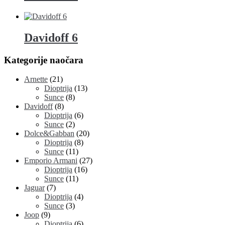
Davidoff 6
Kategorije naočara
Arnette
(21)
Dioptrija
(13)
Sunce
(8)
Davidoff
(8)
Dioptrija
(6)
Sunce
(2)
Dolce&Gabban
(20)
Dioptrija
(8)
Sunce
(11)
Emporio Armani
(27)
Dioptrija
(16)
Sunce
(11)
Jaguar
(7)
Dioptrija
(4)
Sunce
(3)
Joop
(9)
Dioptrija
(6)