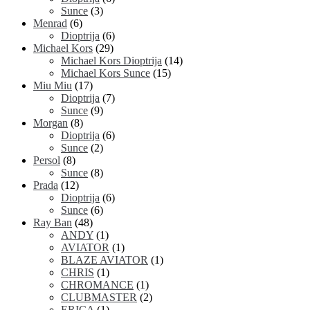
Sunce
(3)
Menrad
(6)
Dioptrija
(6)
Michael Kors
(29)
Michael Kors Dioptrija
(14)
Michael Kors Sunce
(15)
Miu Miu
(17)
Dioptrija
(7)
Sunce
(9)
Morgan
(8)
Dioptrija
(6)
Sunce
(2)
Persol
(8)
Sunce
(8)
Prada
(12)
Dioptrija
(6)
Sunce
(6)
Ray Ban
(48)
ANDY
(1)
AVIATOR
(1)
BLAZE AVIATOR
(1)
CHRIS
(1)
CHROMANCE
(1)
CLUBMASTER
(2)
ERICA
(1)