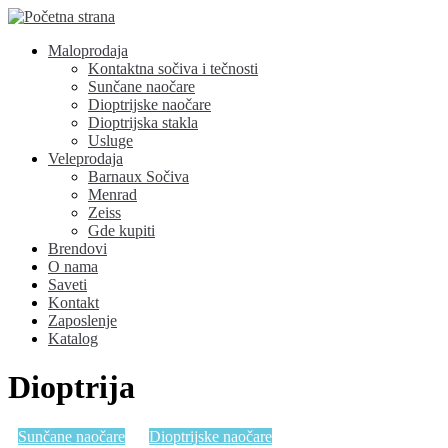
Maloprodaja
Kontaktna sočiva i tečnosti
Sunčane naočare
Dioptrijske naočare
Dioptrijska stakla
Usluge
Veleprodaja
Barnaux Sočiva
Menrad
Zeiss
Gde kupiti
Brendovi
O nama
Saveti
Kontakt
Zaposlenje
Katalog
Dioptrija
Sunčane naočare
Dioptrijske naočare