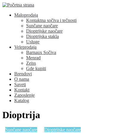
Maloprodaja
Kontaktna sočiva i tečnosti
Sunčane naočare
Dioptrijske naočare
Dioptrijska stakla
Usluge
Veleprodaja
Barnaux Sočiva
Menrad
Zeiss
Gde kupiti
Brendovi
O nama
Saveti
Kontakt
Zaposlenje
Katalog
Dioptrija
Sunčane naočare
Dioptrijske naočare