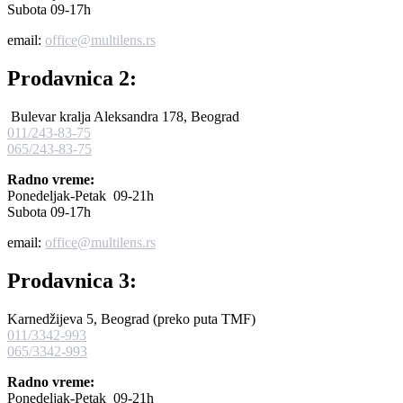
Subota 09-17h
email:
office@multilens.rs
Prodavnica 2:
Bulevar kralja Aleksandra 178, Beograd
011/243-83-75
065/243-83-75
Radno vreme:
Ponedeljak-Petak 09-21h
Subota 09-17h
email:
office@multilens.rs
Prodavnica 3:
Karnedžijeva 5, Beograd (preko puta TMF)
011/3342-993
065/3342-993
Radno vreme:
Ponedeljak-Petak 09-21h