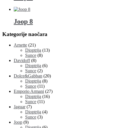
Joop 8
Kategorije naočara
Arnette
(21)
Dioptrija
(13)
Sunce
(8)
Davidoff
(8)
Dioptrija
(6)
Sunce
(2)
Dolce&Gabban
(20)
Dioptrija
(8)
Sunce
(11)
Emporio Armani
(27)
Dioptrija
(16)
Sunce
(11)
Jaguar
(7)
Dioptrija
(4)
Sunce
(3)
Joop
(9)
Dioptrija
(6)