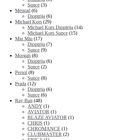
Sunce
(3)
Menrad
(6)
Dioptrija
(6)
Michael Kors
(29)
Michael Kors Dioptrija
(14)
Michael Kors Sunce
(15)
Miu Miu
(17)
Dioptrija
(7)
Sunce
(9)
Morgan
(8)
Dioptrija
(6)
Sunce
(2)
Persol
(8)
Sunce
(8)
Prada
(12)
Dioptrija
(6)
Sunce
(6)
Ray Ban
(48)
ANDY
(1)
AVIATOR
(1)
BLAZE AVIATOR
(1)
CHRIS
(1)
CHROMANCE
(1)
CLUBMASTER
(2)
ERICA
(1)