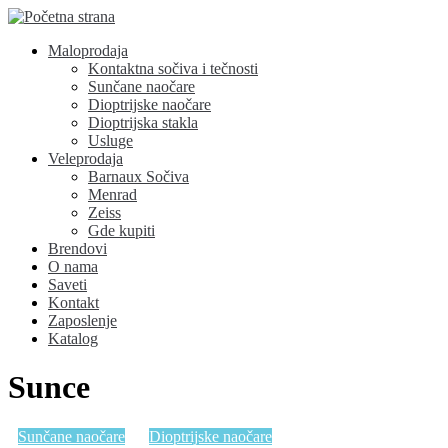
Maloprodaja
Kontaktna sočiva i tečnosti
Sunčane naočare
Dioptrijske naočare
Dioptrijska stakla
Usluge
Veleprodaja
Barnaux Sočiva
Menrad
Zeiss
Gde kupiti
Brendovi
O nama
Saveti
Kontakt
Zaposlenje
Katalog
Sunce
Sunčane naočare
Dioptrijske naočare