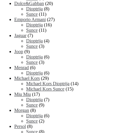
Dolce&Gabban
(20)
Dioptrija
(8)
Sunce
(11)
Emporio Armani
(27)
Dioptrija
(16)
Sunce
(11)
Jaguar
(7)
Dioptrija
(4)
Sunce
(3)
Joop
(9)
Dioptrija
(6)
Sunce
(3)
Menrad
(6)
Dioptrija
(6)
Michael Kors
(29)
Michael Kors Dioptrija
(14)
Michael Kors Sunce
(15)
Miu Miu
(17)
Dioptrija
(7)
Sunce
(9)
Morgan
(8)
Dioptrija
(6)
Sunce
(2)
Persol
(8)
Sunce
(8)