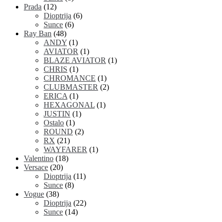
Prada
(12)
Dioptrija
(6)
Sunce
(6)
Ray Ban
(48)
ANDY
(1)
AVIATOR
(1)
BLAZE AVIATOR
(1)
CHRIS
(1)
CHROMANCE
(1)
CLUBMASTER
(2)
ERICA
(1)
HEXAGONAL
(1)
JUSTIN
(1)
Ostalo
(1)
ROUND
(2)
RX
(21)
WAYFARER
(1)
Valentino
(18)
Versace
(20)
Dioptrija
(11)
Sunce
(8)
Vogue
(38)
Dioptrija
(22)
Sunce
(14)