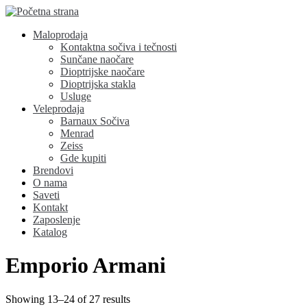
Maloprodaja
Kontaktna sočiva i tečnosti
Sunčane naočare
Dioptrijske naočare
Dioptrijska stakla
Usluge
Veleprodaja
Barnaux Sočiva
Menrad
Zeiss
Gde kupiti
Brendovi
O nama
Saveti
Kontakt
Zaposlenje
Katalog
Emporio Armani
Showing 13–24 of 27 results