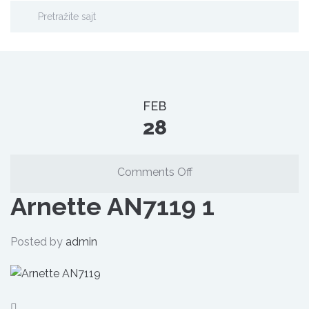
FEB
28
on
Comments Off
Arnette
Arnette AN7119 1
AN7119
1
Posted by
admin