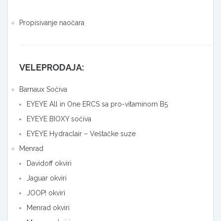
Propisivanje naočara
VELEPRODAJA:
Barnaux Sočiva
EYEYE All in One ERCS sa pro-vitaminom B5
EYEYE BIOXY sočiva
EYEYE Hydraclair – Veštačke suze
Menrad
Davidoff okviri
Jaguar okviri
JOOP! okviri
Menrad okviri