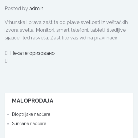
Posted by
admin
Vrhunska i prava zaštita od plave svetlosti iz veštačkih
izvora svetla. Monitori, smart telefoni, tableti, štedljive
sijalice i led rasveta. Zaštitite vaš vid na pravi način.
Некатегоризовано
MALOPRODAJA
Dioptrijske naočare
Sunčane naočare