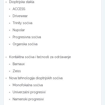
Dioptrijska stakla
ACCESS
Drivewear
Trinity sočiva
Nupolar
Progresivna sočiva
Organska sočiva
Kontaktna sočiva i tečnosti za održavanje
Barnaux
Zeiss
Nova tehnologija dioptrijskih sočiva
Monofokalna sočiva
Univerzalni progresivi
Namenski progresivi