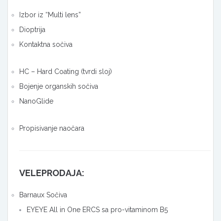
Izbor iz “Multi lens”
Dioptrija
Kontaktna sočiva
HC – Hard Coating (tvrdi sloj)
Bojenje organskih sočiva
NanoGlide
Propisivanje naočara
VELEPRODAJA:
Barnaux Sočiva
EYEYE All in One ERCS sa pro-vitaminom B5