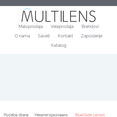
Maloprodaja
Veleprodaja
Brendovi
O nama
Saveti
Kontakt
Zaposlenje
Katalog
Početna strana
Некатегоризовано
BlueGlide Lenses