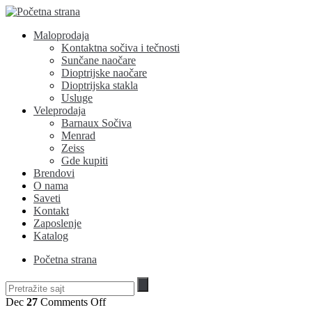
Maloprodaja
Kontaktna sočiva i tečnosti
Sunčane naočare
Dioptrijske naočare
Dioptrijska stakla
Usluge
Veleprodaja
Barnaux Sočiva
Menrad
Zeiss
Gde kupiti
Brendovi
O nama
Saveti
Kontakt
Zaposlenje
Katalog
Početna strana
on
Dec
27
Comments Off