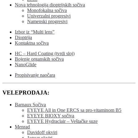
Nova tehnologija dioptrijskih sočiva
Monofokalna sočiva
Univerzalni progresivi
Namenski progresivi
Izbor iz “Multi lens”
Dioptrija
Kontaktna sočiva
HC – Hard Coating (tvrdi sloj)
Bojenje organskih sočiva
NanoGlide
Propisivanje naočara
VELEPRODAJA:
Barnaux Sočiva
EYEYE All in One ERCS sa pro-vitaminom B5
EYEYE BIOXY sočiva
EYEYE Hydraclair – Veštačke suze
Menrad
Davidoff okviri
Jaguar okviri