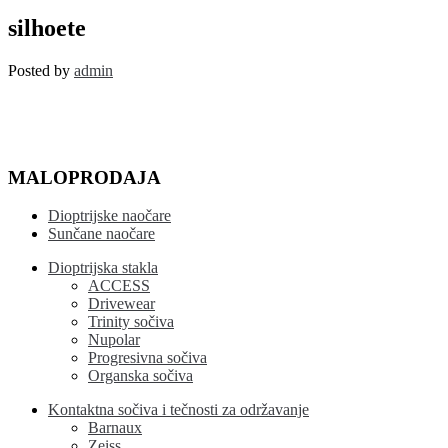
silhoete
silhoete
Posted by
admin
MALOPRODAJA
Dioptrijske naočare
Sunčane naočare
Dioptrijska stakla
ACCESS
Drivewear
Trinity sočiva
Nupolar
Progresivna sočiva
Organska sočiva
Kontaktna sočiva i tečnosti za održavanje
Barnaux
Zeiss