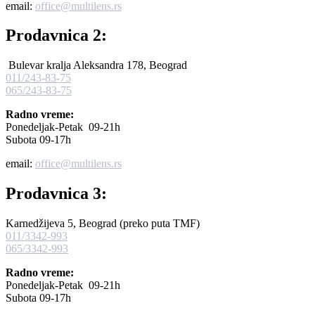
email:
office@multilens.rs
Prodavnica 2:
Bulevar kralja Aleksandra 178, Beograd
011/243-83-75
065/243-83-75
Radno vreme:
Ponedeljak-Petak 09-21h
Subota 09-17h
email:
office@multilens.rs
Prodavnica 3:
Karnedžijeva 5, Beograd (preko puta TMF)
011/3342-993
065/3342-993
Radno vreme:
Ponedeljak-Petak 09-21h
Subota 09-17h