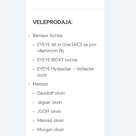
VELEPRODAJA:
Barnaux Sočiva
EYEYE All in One ERCS sa pro-
vitaminom B5
EYEYE BIOXY sočiva
EYEYE Hydraclair – Veštačke
suze
Menrad
Davidoff okviri
Jaguar okviri
JOOP! okviri
Menrad okviri
Morgan okviri