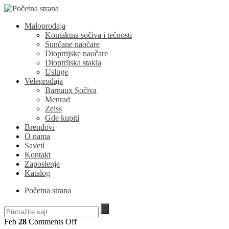
Maloprodaja
Kontaktna sočiva i tečnosti
Sunčane naočare
Dioptrijske naočare
Dioptrijska stakla
Usluge
Veleprodaja
Barnaux Sočiva
Menrad
Zeiss
Gde kupiti
Brendovi
O nama
Saveti
Kontakt
Zaposlenje
Katalog
Početna strana
on
Feb
28
Comments Off