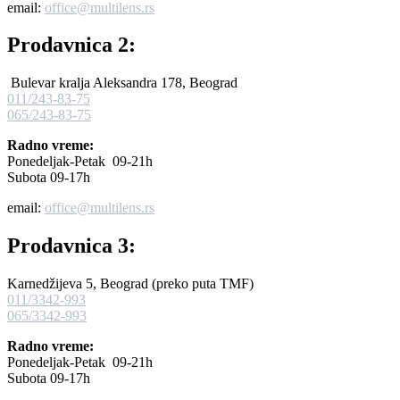
email:
office@multilens.rs
Prodavnica 2:
Bulevar kralja Aleksandra 178, Beograd
011/243-83-75
065/243-83-75
Radno vreme:
Ponedeljak-Petak 09-21h
Subota 09-17h
email:
office@multilens.rs
Prodavnica 3:
Karnedžijeva 5, Beograd (preko puta TMF)
011/3342-993
065/3342-993
Radno vreme:
Ponedeljak-Petak 09-21h
Subota 09-17h