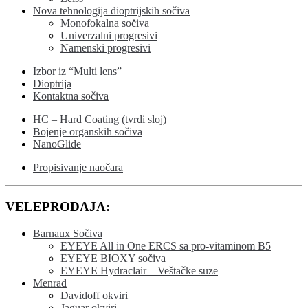
Nova tehnologija dioptrijskih sočiva
Monofokalna sočiva
Univerzalni progresivi
Namenski progresivi
Izbor iz “Multi lens”
Dioptrija
Kontaktna sočiva
HC – Hard Coating (tvrdi sloj)
Bojenje organskih sočiva
NanoGlide
Propisivanje naočara
VELEPRODAJA:
Barnaux Sočiva
EYEYE All in One ERCS sa pro-vitaminom B5
EYEYE BIOXY sočiva
EYEYE Hydraclair – Veštačke suze
Menrad
Davidoff okviri
Jaguar okviri