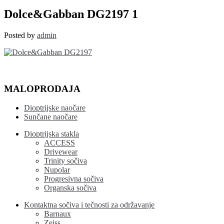
Dolce&Gabban
DG2197
Dolce&Gabban DG2197 1
1
Posted by
admin
MALOPRODAJA
Dioptrijske naočare
Sunčane naočare
Dioptrijska stakla
ACCESS
Drivewear
Trinity sočiva
Nupolar
Progresivna sočiva
Organska sočiva
Kontaktna sočiva i tečnosti za održavanje
Barnaux
Zeiss