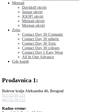
Menrad
Davidoff okviri
Jaguar okviri
JOOP! okviri
Menrad okviri
Morgan okviri
Zeiss
Contact Day 30 Compatic
Contact Day 30 spheric
Contact Day 30 Toric
Contact Day 30 colours
Contact Day 1 Easy Wear
All In One Advance
Gde kupiti
Prodavnica 1:
Bulevar kralja Aleksandra 46, Beograd
011/32-39-123
065/32-39-123
Radno vreme: