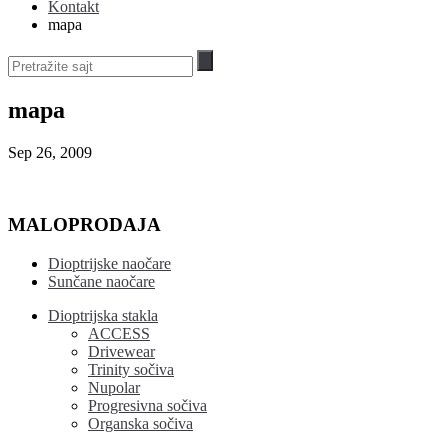
Kontakt
mapa
mapa
Sep 26, 2009
MALOPRODAJA
Dioptrijske naočare
Sunčane naočare
Dioptrijska stakla
ACCESS
Drivewear
Trinity sočiva
Nupolar
Progresivna sočiva
Organska sočiva