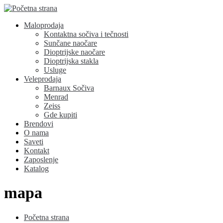
Maloprodaja
Kontaktna sočiva i tečnosti
Sunčane naočare
Dioptrijske naočare
Dioptrijska stakla
Usluge
Veleprodaja
Barnaux Sočiva
Menrad
Zeiss
Gde kupiti
Brendovi
O nama
Saveti
Kontakt
Zaposlenje
Katalog
mapa
Početna strana