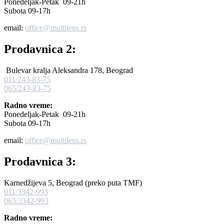
Ponedeljak-Petak 09-21h
Subota 09-17h
email:
office@multilens.rs
Prodavnica 2:
Bulevar kralja Aleksandra 178, Beograd
011/243-83-75
065/243-83-75
Radno vreme:
Ponedeljak-Petak 09-21h
Subota 09-17h
email:
office@multilens.rs
Prodavnica 3:
Karnedžijeva 5, Beograd (preko puta TMF)
011/3342-993
065/3342-993
Radno vreme: