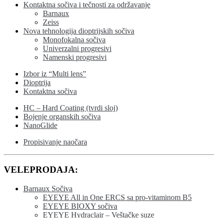
Kontaktna sočiva i tečnosti za održavanje
Barnaux
Zeiss
Nova tehnologija dioptrijskih sočiva
Monofokalna sočiva
Univerzalni progresivi
Namenski progresivi
Izbor iz “Multi lens”
Dioptrija
Kontaktna sočiva
HC – Hard Coating (tvrdi sloj)
Bojenje organskih sočiva
NanoGlide
Propisivanje naočara
VELEPRODAJA:
Barnaux Sočiva
EYEYE All in One ERCS sa pro-vitaminom B5
EYEYE BIOXY sočiva
EYEYE Hydraclair – Veštačke suze