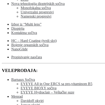
Nova tehnologija dioptrijskih sočiva
Monofokalna sočiva
Univerzalni progresivi
Namenski progresivi
Izbor iz “Multi lens”
Dioptrija
Kontaktna sočiva
HC – Hard Coating (tvrdi sloj)
Bojenje organskih sočiva
NanoGlide
Propisivanje naočara
VELEPRODAJA:
Barnaux Sočiva
EYEYE All in One ERCS sa pro-vitaminom B5
EYEYE BIOXY sočiva
EYEYE Hydraclair – Veštačke suze
Menrad
Davidoff okviri
Jaguar okviri