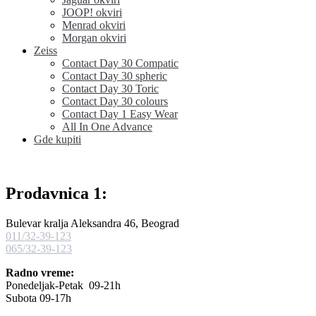
JOOP! okviri
Menrad okviri
Morgan okviri
Zeiss
Contact Day 30 Compatic
Contact Day 30 spheric
Contact Day 30 Toric
Contact Day 30 colours
Contact Day 1 Easy Wear
All In One Advance
Gde kupiti
Prodavnica 1:
Bulevar kralja Aleksandra 46, Beograd
011/32-39-123
065/32-39-123
Radno vreme:
Ponedeljak-Petak 09-21h
Subota 09-17h