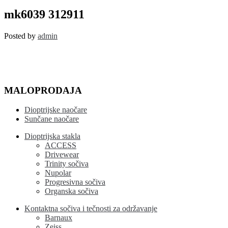
mk6039
312911
mk6039 312911
Posted by
admin
MALOPRODAJA
Dioptrijske naočare
Sunčane naočare
Dioptrijska stakla
ACCESS
Drivewear
Trinity sočiva
Nupolar
Progresivna sočiva
Organska sočiva
Kontaktna sočiva i tečnosti za održavanje
Barnaux
Zeiss