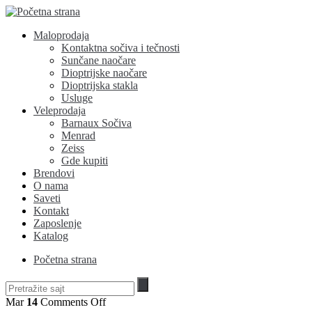
Maloprodaja
Kontaktna sočiva i tečnosti
Sunčane naočare
Dioptrijske naočare
Dioptrijska stakla
Usluge
Veleprodaja
Barnaux Sočiva
Menrad
Zeiss
Gde kupiti
Brendovi
O nama
Saveti
Kontakt
Zaposlenje
Katalog
Početna strana
on
Mar
14
Comments Off