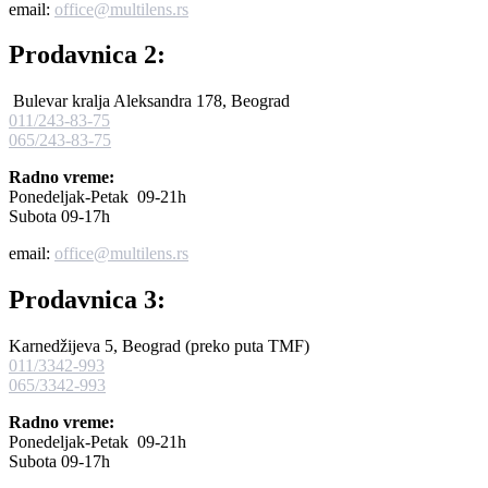
email:
office@multilens.rs
Prodavnica 2:
Bulevar kralja Aleksandra 178, Beograd
011/243-83-75
065/243-83-75
Radno vreme:
Ponedeljak-Petak 09-21h
Subota 09-17h
email:
office@multilens.rs
Prodavnica 3:
Karnedžijeva 5, Beograd (preko puta TMF)
011/3342-993
065/3342-993
Radno vreme:
Ponedeljak-Petak 09-21h
Subota 09-17h