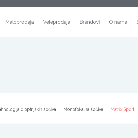
Maloprodaja
Veleprodaja
Brendovi
O nama
hnologija dioptrijskih sočiva
Monofokalna sočiva
Matrix Sport