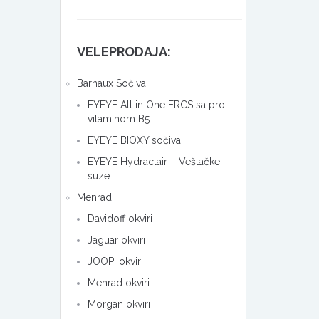
VELEPRODAJA:
Barnaux Sočiva
EYEYE All in One ERCS sa pro-
vitaminom B5
EYEYE BIOXY sočiva
EYEYE Hydraclair – Veštačke
suze
Menrad
Davidoff okviri
Jaguar okviri
JOOP! okviri
Menrad okviri
Morgan okviri