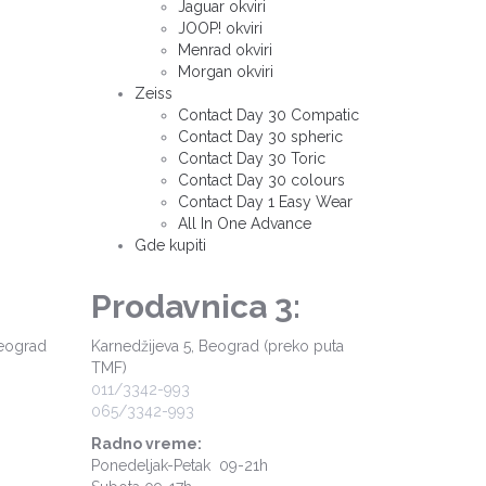
Jaguar okviri
JOOP! okviri
Menrad okviri
Morgan okviri
Zeiss
Contact Day 30 Compatic
Contact Day 30 spheric
Contact Day 30 Toric
Contact Day 30 colours
Contact Day 1 Easy Wear
All In One Advance
Gde kupiti
Prodavnica 3:
Beograd
Karnedžijeva 5, Beograd (preko puta
TMF)
011/3342-993
065/3342-993
Radno vreme:
Ponedeljak-Petak 09-21h