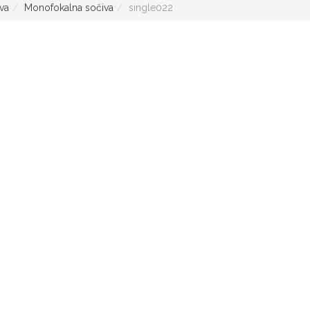
iva
Monofokalna sočiva
single022