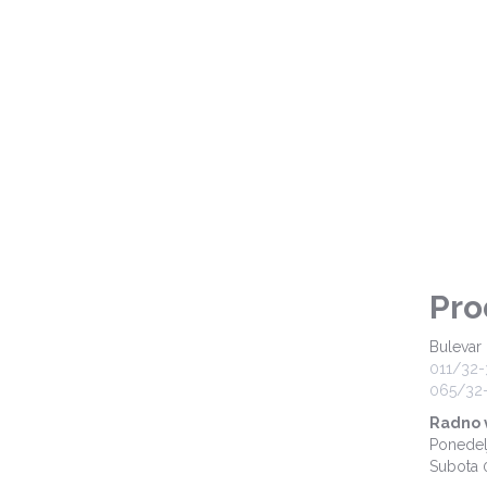
Pro
Bulevar 
011/32-
065/32-
Radno 
Ponedel
Subota 