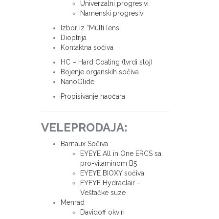
Univerzalni progresivi
Namenski progresivi
Izbor iz “Multi lens”
Dioptrija
Kontaktna sočiva
HC – Hard Coating (tvrdi sloj)
Bojenje organskih sočiva
NanoGlide
Propisivanje naočara
VELEPRODAJA:
Barnaux Sočiva
EYEYE All in One ERCS sa
pro-vitaminom B5
EYEYE BIOXY sočiva
EYEYE Hydraclair –
Veštačke suze
Menrad
Davidoff okviri