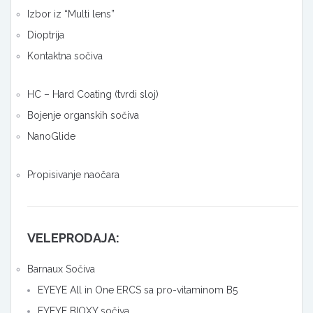
Izbor iz “Multi lens”
Dioptrija
Kontaktna sočiva
HC – Hard Coating (tvrdi sloj)
Bojenje organskih sočiva
NanoGlide
Propisivanje naočara
VELEPRODAJA:
Barnaux Sočiva
EYEYE All in One ERCS sa pro-vitaminom B5
EYEYE BIOXY sočiva