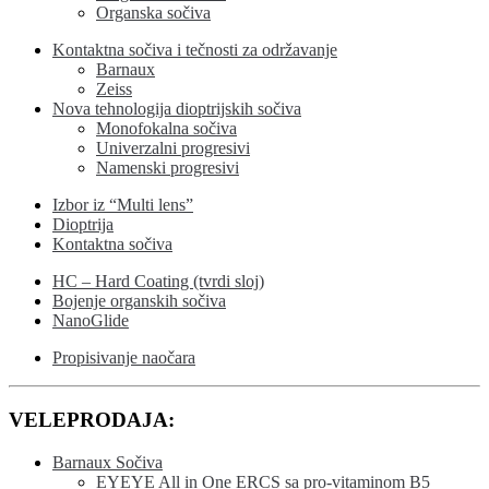
Organska sočiva
Kontaktna sočiva i tečnosti za održavanje
Barnaux
Zeiss
Nova tehnologija dioptrijskih sočiva
Monofokalna sočiva
Univerzalni progresivi
Namenski progresivi
Izbor iz “Multi lens”
Dioptrija
Kontaktna sočiva
HC – Hard Coating (tvrdi sloj)
Bojenje organskih sočiva
NanoGlide
Propisivanje naočara
VELEPRODAJA:
Barnaux Sočiva
EYEYE All in One ERCS sa pro-vitaminom B5