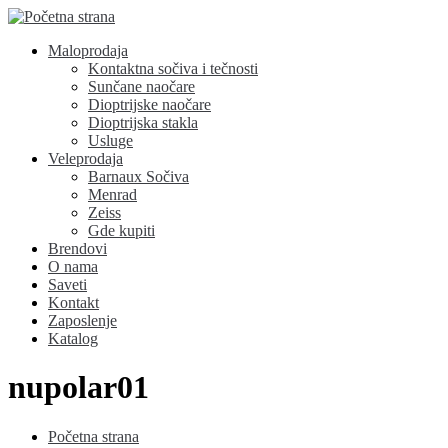
Maloprodaja
Kontaktna sočiva i tečnosti
Sunčane naočare
Dioptrijske naočare
Dioptrijska stakla
Usluge
Veleprodaja
Barnaux Sočiva
Menrad
Zeiss
Gde kupiti
Brendovi
O nama
Saveti
Kontakt
Zaposlenje
Katalog
nupolar01
Početna strana