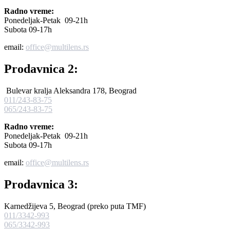
Radno vreme:
Ponedeljak-Petak 09-21h
Subota 09-17h
email:
office@multilens.rs
Prodavnica 2:
Bulevar kralja Aleksandra 178, Beograd
011/243-83-75
065/243-83-75
Radno vreme:
Ponedeljak-Petak 09-21h
Subota 09-17h
email:
office@multilens.rs
Prodavnica 3:
Karnedžijeva 5, Beograd (preko puta TMF)
011/3342-993
065/3342-993