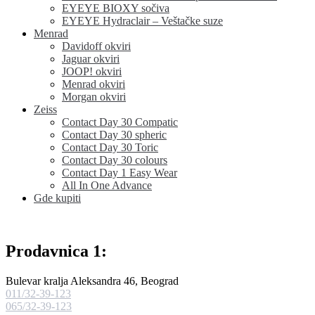
EYEYE BIOXY sočiva
EYEYE Hydraclair – Veštačke suze
Menrad
Davidoff okviri
Jaguar okviri
JOOP! okviri
Menrad okviri
Morgan okviri
Zeiss
Contact Day 30 Compatic
Contact Day 30 spheric
Contact Day 30 Toric
Contact Day 30 colours
Contact Day 1 Easy Wear
All In One Advance
Gde kupiti
Prodavnica 1:
Bulevar kralja Aleksandra 46, Beograd
011/32-39-123
065/32-39-123