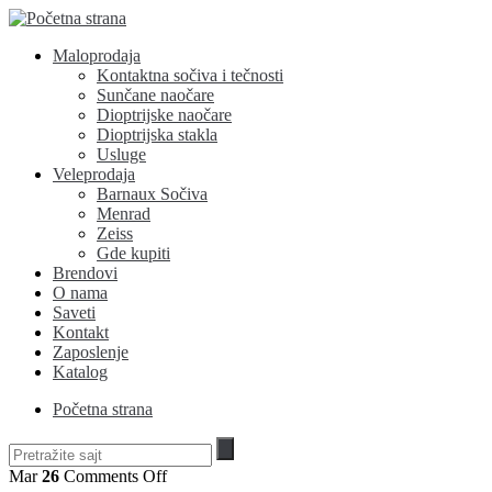
Maloprodaja
Kontaktna sočiva i tečnosti
Sunčane naočare
Dioptrijske naočare
Dioptrijska stakla
Usluge
Veleprodaja
Barnaux Sočiva
Menrad
Zeiss
Gde kupiti
Brendovi
O nama
Saveti
Kontakt
Zaposlenje
Katalog
Početna strana
on
Mar
26
Comments Off