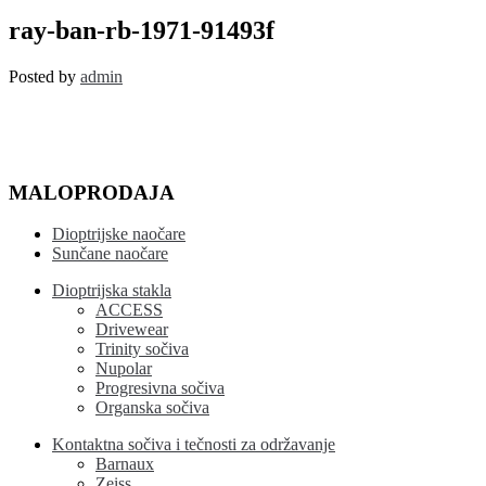
ray-
ban-
ray-ban-rb-1971-91493f
rb-
1971-
Posted by
admin
91493f
MALOPRODAJA
Dioptrijske naočare
Sunčane naočare
Dioptrijska stakla
ACCESS
Drivewear
Trinity sočiva
Nupolar
Progresivna sočiva
Organska sočiva
Kontaktna sočiva i tečnosti za održavanje
Barnaux
Zeiss