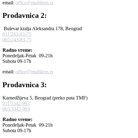
email:
office@multilens.rs
Prodavnica 2:
Bulevar kralja Aleksandra 178, Beograd
011/243-83-75
065/243-83-75
Radno vreme:
Ponedeljak-Petak 09-21h
Subota 09-17h
email:
office@multilens.rs
Prodavnica 3:
Karnedžijeva 5, Beograd (preko puta TMF)
011/3342-993
065/3342-993
Radno vreme:
Ponedeljak-Petak 09-21h
Subota 09-17h