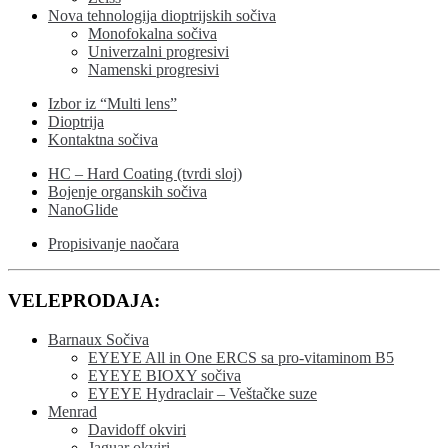
Nova tehnologija dioptrijskih sočiva
Monofokalna sočiva
Univerzalni progresivi
Namenski progresivi
Izbor iz “Multi lens”
Dioptrija
Kontaktna sočiva
HC – Hard Coating (tvrdi sloj)
Bojenje organskih sočiva
NanoGlide
Propisivanje naočara
VELEPRODAJA:
Barnaux Sočiva
EYEYE All in One ERCS sa pro-vitaminom B5
EYEYE BIOXY sočiva
EYEYE Hydraclair – Veštačke suze
Menrad
Davidoff okviri
Jaguar okviri