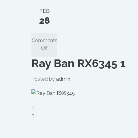
FEB
28
Comments
on
Off
Ray
Ray Ban RX6345 1
Ban
RX6345
1
Posted by
admin