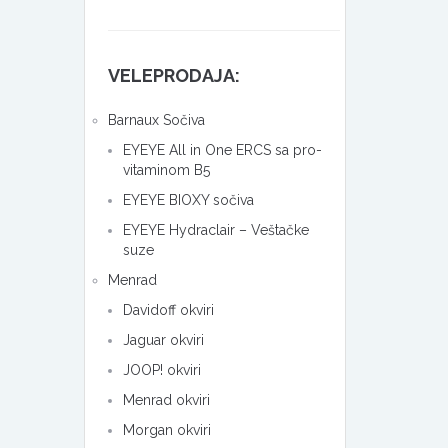
VELEPRODAJA:
Barnaux Sočiva
EYEYE All in One ERCS sa pro-
vitaminom B5
EYEYE BIOXY sočiva
EYEYE Hydraclair – Veštačke
suze
Menrad
Davidoff okviri
Jaguar okviri
JOOP! okviri
Menrad okviri
Morgan okviri