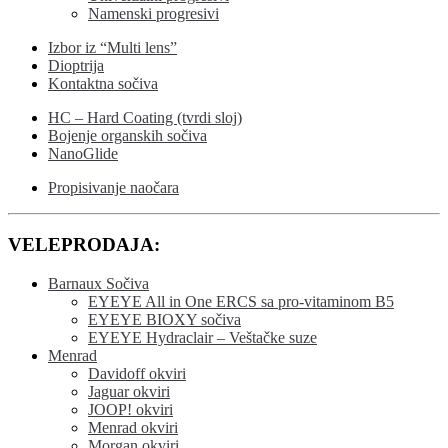
Namenski progresivi
Izbor iz “Multi lens”
Dioptrija
Kontaktna sočiva
HC – Hard Coating (tvrdi sloj)
Bojenje organskih sočiva
NanoGlide
Propisivanje naočara
VELEPRODAJA:
Barnaux Sočiva
EYEYE All in One ERCS sa pro-vitaminom B5
EYEYE BIOXY sočiva
EYEYE Hydraclair – Veštačke suze
Menrad
Davidoff okviri
Jaguar okviri
JOOP! okviri
Menrad okviri
Morgan okviri