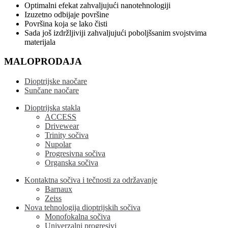
Optimalni efekat zahvaljujući nanotehnologiji
Izuzetno odbijaje površine
Površina koja se lako čisti
Sada još izdržljiviji zahvaljujući poboljšsanim svojstvima
materijala
MALOPRODAJA
Dioptrijske naočare
Sunčane naočare
Dioptrijska stakla
ACCESS
Drivewear
Trinity sočiva
Nupolar
Progresivna sočiva
Organska sočiva
Kontaktna sočiva i tečnosti za održavanje
Barnaux
Zeiss
Nova tehnologija dioptrijskih sočiva
Monofokalna sočiva
Univerzalni progresivi