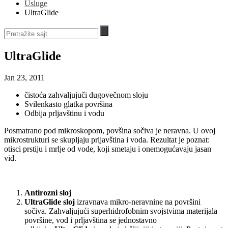
Usluge
UltraGlide
UltraGlide
Jan 23, 2011
čistoća zahvaljujuči dugovečnom sloju
Svilenkasto glatka površina
Odbija prljavštinu i vodu
Posmatrano pod mikroskopom, povšina sočiva je neravna. U ovoj
mikrostrukturi se skupljaju prljavština i voda. Rezultat je poznat:
otisci prstiju i mrlje od vode, koji smetaju i onemogućavaju jasan
vid.
Antirozni sloj
UltraGlide sloj
izravnava mikro-neravnine na površini
sočiva. Zahvaljujući superhidrofobnim svojstvima materijala
površine, vod i prljavština se jednostavno