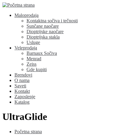
Maloprodaja
Kontaktna sočiva i tečnosti
Sunčane naočare
Dioptrijske naočare
Dioptrijska stakla
Usluge
Veleprodaja
Barnaux Sočiva
Menrad
Zeiss
Gde kupiti
Brendovi
O nama
Saveti
Kontakt
Zaposlenje
Katalog
UltraGlide
Početna strana