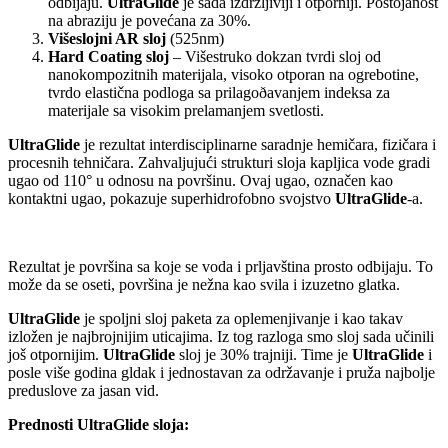
odbijaju.
UltraGlide
je sada izdržljiviji i otporniji. Postojanost
na abraziju je povećana za 30%.
Višeslojni AR sloj
(525nm)
Hard Coating sloj
– Višestruko dokzan tvrdi sloj od
nanokompozitnih materijala, visoko otporan na ogrebotine,
tvrdo elastična podloga sa prilagoðavanjem indeksa za
materijale sa visokim prelamanjem svetlosti.
UltraGlide
je rezultat interdisciplinarne saradnje hemičara, fizičara i
procesnih tehničara. Zahvaljujući strukturi sloja kapljica vode gradi
ugao od 110° u odnosu na površinu. Ovaj ugao, označen kao
kontaktni ugao, pokazuje superhidrofobno svojstvo
UltraGlide
-a.
Rezultat je površina sa koje se voda i prljavština prosto odbijaju. To
može da se oseti, površina je nežna kao svila i izuzetno glatka.
UltraGlide
je spoljni sloj paketa za oplemenjivanje i kao takav
izložen je najbrojnijim uticajima. Iz tog razloga smo sloj sada učinili
još otpornijim.
UltraGlide
sloj je 30% trajniji. Time je
UltraGlide
i
posle više godina gldak i jednostavan za održavanje i pruža najbolje
preduslove za jasan vid.
Prednosti UltraGlide sloja: