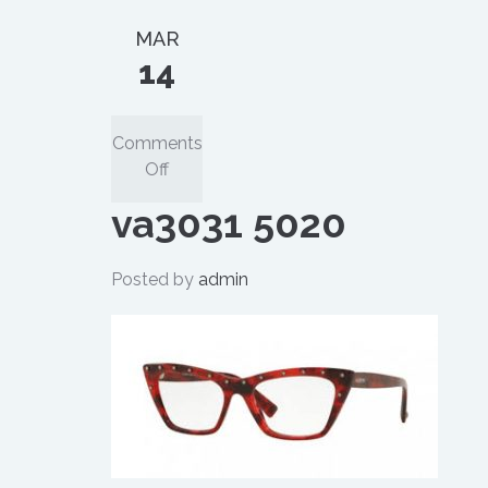
MAR
14
Comments
on
Off
va3031
va3031 5020
5020
Posted by
admin