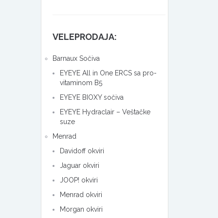
VELEPRODAJA:
Barnaux Sočiva
EYEYE All in One ERCS sa pro-
vitaminom B5
EYEYE BIOXY sočiva
EYEYE Hydraclair – Veštačke
suze
Menrad
Davidoff okviri
Jaguar okviri
JOOP! okviri
Menrad okviri
Morgan okviri