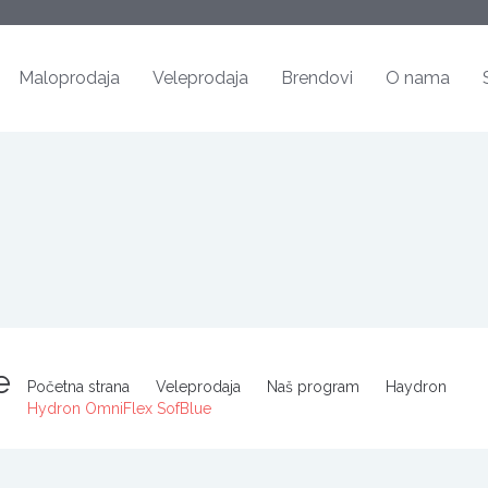
Maloprodaja
Veleprodaja
Brendovi
O nama
e
Početna strana
Veleprodaja
Naš program
Haydron
Hydron OmniFlex SofBlue