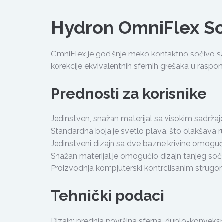
Hydron OmniFlex S
OmniFlex je godišnje meko kontaktno sočivo 
korekcije ekvivalentnih sfernih grešaka u raspon
Prednosti za korisnike
Jedinstven, snažan materijal sa visokim sadr
Standardna boja je svetlo plava, što olakšava r
Jedinstveni dizajn sa dve bazne krivine omogu
Snažan materijal je omogućio dizajn tanjeg sočiv
Proizvodnja kompjuterski kontrolisanim strugo
Tehnički podaci
Dizajn: prednja površina sferna, duplo-konveks