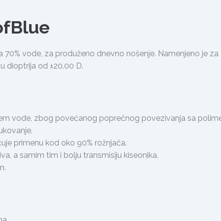
ofBlue
sa 70% vode, za produženo dnevno nošenje. Namenjeno je za
u dioptrija od ±20.00 D.
žajem vode, zbog povećanog poprečnog povezivanja sa polim
ukovanje.
ćuje primenu kod oko 90% rožnjača.
a, a samim tim i bolju transmisiju kiseonika.
m.
na