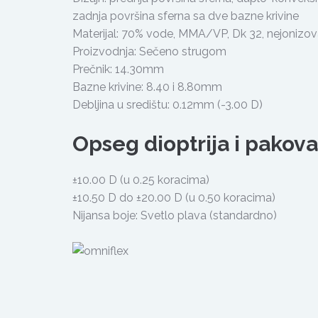
zadnja površina sferna sa dve bazne krivine
Materijal: 70% vode, MMA/VP, Dk 32, nejonizo
Proizvodnja: Sečeno strugom
Prečnik: 14.30mm
Bazne krivine: 8.40 i 8.80mm
Debljina u središtu: 0.12mm (-3.00 D)
Opseg dioptrija i pakov
±10.00 D (u 0.25 koracima)
±10.50 D do ±20.00 D (u 0.50 koracima)
Nijansa boje: Svetlo plava (standardno)