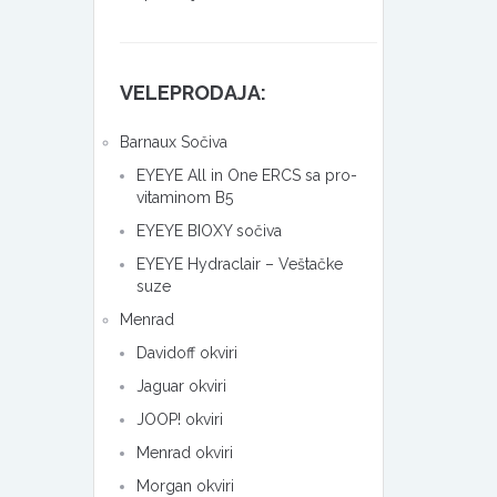
VELEPRODAJA:
Barnaux Sočiva
EYEYE All in One ERCS sa pro-
vitaminom B5
EYEYE BIOXY sočiva
EYEYE Hydraclair – Veštačke
suze
Menrad
Davidoff okviri
Jaguar okviri
JOOP! okviri
Menrad okviri
Morgan okviri