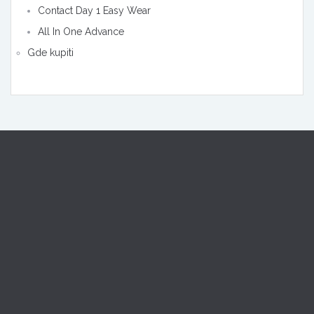
Contact Day 1 Easy Wear
All In One Advance
Gde kupiti
011/32-39-123
065/32-39-123