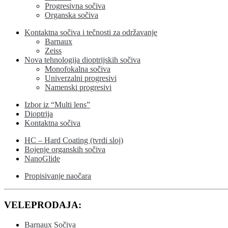
Progresivna sočiva
Organska sočiva
Kontaktna sočiva i tečnosti za održavanje
Barnaux
Zeiss
Nova tehnologija dioptrijskih sočiva
Monofokalna sočiva
Univerzalni progresivi
Namenski progresivi
Izbor iz “Multi lens”
Dioptrija
Kontaktna sočiva
HC – Hard Coating (tvrdi sloj)
Bojenje organskih sočiva
NanoGlide
Propisivanje naočara
VELEPRODAJA:
Barnaux Sočiva