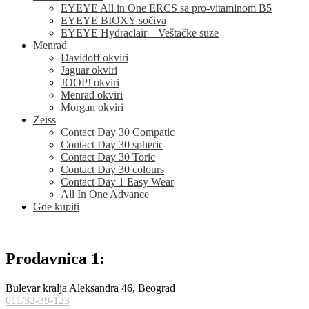
EYEYE All in One ERCS sa pro-vitaminom B5
EYEYE BIOXY sočiva
EYEYE Hydraclair – Veštačke suze
Menrad
Davidoff okviri
Jaguar okviri
JOOP! okviri
Menrad okviri
Morgan okviri
Zeiss
Contact Day 30 Compatic
Contact Day 30 spheric
Contact Day 30 Toric
Contact Day 30 colours
Contact Day 1 Easy Wear
All In One Advance
Gde kupiti
Prodavnica 1:
Bulevar kralja Aleksandra 46, Beograd
011/32-39-123