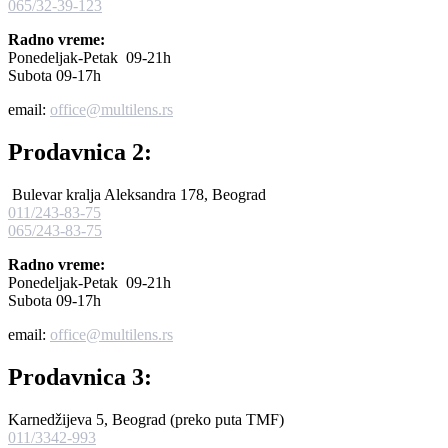
065/32-39-123
Radno vreme:
Ponedeljak-Petak 09-21h
Subota 09-17h
email:
office@multilens.rs
Prodavnica 2:
Bulevar kralja Aleksandra 178, Beograd
011/243-83-75
065/243-83-75
Radno vreme:
Ponedeljak-Petak 09-21h
Subota 09-17h
email:
office@multilens.rs
Prodavnica 3:
Karnedžijeva 5, Beograd (preko puta TMF)
011/3342-993