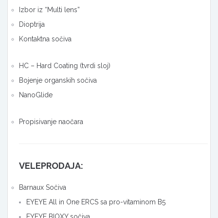
Izbor iz “Multi lens”
Dioptrija
Kontaktna sočiva
HC – Hard Coating (tvrdi sloj)
Bojenje organskih sočiva
NanoGlide
Propisivanje naočara
VELEPRODAJA:
Barnaux Sočiva
EYEYE All in One ERCS sa pro-vitaminom B5
EYEYE BIOXY sočiva