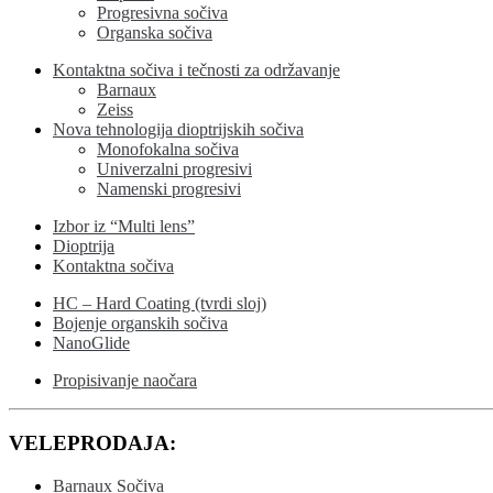
Progresivna sočiva
Organska sočiva
Kontaktna sočiva i tečnosti za održavanje
Barnaux
Zeiss
Nova tehnologija dioptrijskih sočiva
Monofokalna sočiva
Univerzalni progresivi
Namenski progresivi
Izbor iz “Multi lens”
Dioptrija
Kontaktna sočiva
HC – Hard Coating (tvrdi sloj)
Bojenje organskih sočiva
NanoGlide
Propisivanje naočara
VELEPRODAJA:
Barnaux Sočiva