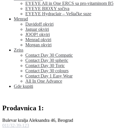
EYEYE All in One ERCS sa pro-vitaminom B5
EYEYE BIOXY sočiva
EYEYE Hydraclair – Veštačke suze
Menrad
Davidoff okviri
Jaguar okviri
JOOP! okviri
Menrad okviri
Morgan okviri
Zeiss
Contact Day 30 Compatic
Contact Day 30 spheric
Contact Day 30 Toric
Contact Day 30 colours
Contact Day 1 Easy Wear
All In One Advance
Gde kupiti
Prodavnica 1:
Bulevar kralja Aleksandra 46, Beograd
011/32-39-123