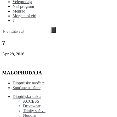
Veleprodaja
Naš program
Menrad
Morgan okviri
7
7
Apr 28, 2016
MALOPRODAJA
Dioptrijske naočare
Sunčane naočare
Dioptrijska stakla
ACCESS
Drivewear
Trinity sočiva
Nupolar