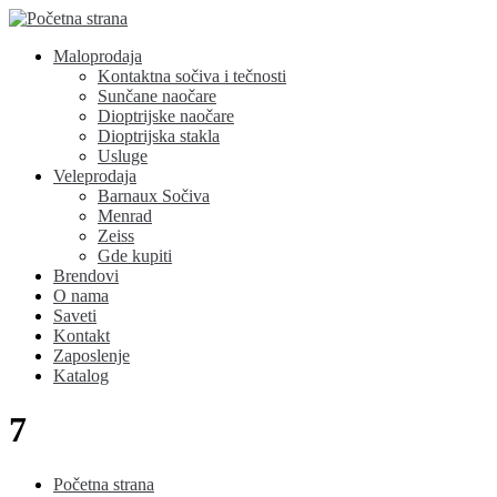
Maloprodaja
Kontaktna sočiva i tečnosti
Sunčane naočare
Dioptrijske naočare
Dioptrijska stakla
Usluge
Veleprodaja
Barnaux Sočiva
Menrad
Zeiss
Gde kupiti
Brendovi
O nama
Saveti
Kontakt
Zaposlenje
Katalog
7
Početna strana