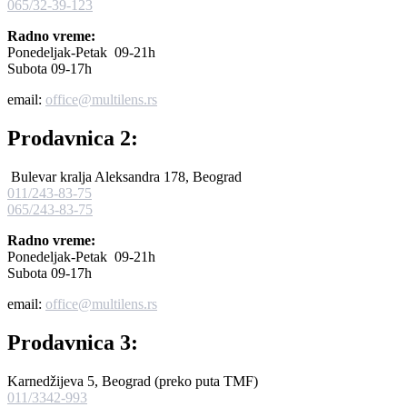
065/32-39-123
Radno vreme:
Ponedeljak-Petak 09-21h
Subota 09-17h
email:
office@multilens.rs
Prodavnica 2:
Bulevar kralja Aleksandra 178, Beograd
011/243-83-75
065/243-83-75
Radno vreme:
Ponedeljak-Petak 09-21h
Subota 09-17h
email:
office@multilens.rs
Prodavnica 3:
Karnedžijeva 5, Beograd (preko puta TMF)
011/3342-993