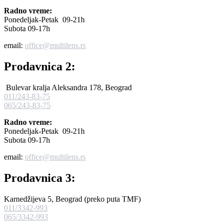
Radno vreme:
Ponedeljak-Petak 09-21h
Subota 09-17h
email:
office@multilens.rs
Prodavnica 2:
Bulevar kralja Aleksandra 178, Beograd
011/243-83-75
065/243-83-75
Radno vreme:
Ponedeljak-Petak 09-21h
Subota 09-17h
email:
office@multilens.rs
Prodavnica 3:
Karnedžijeva 5, Beograd (preko puta TMF)
011/3342-993
065/3342-993