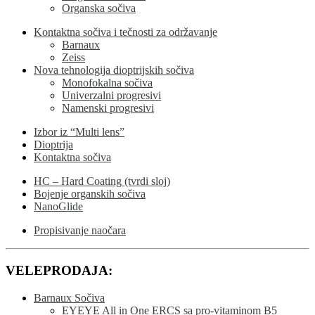
Organska sočiva
Kontaktna sočiva i tečnosti za održavanje
Barnaux
Zeiss
Nova tehnologija dioptrijskih sočiva
Monofokalna sočiva
Univerzalni progresivi
Namenski progresivi
Izbor iz “Multi lens”
Dioptrija
Kontaktna sočiva
HC – Hard Coating (tvrdi sloj)
Bojenje organskih sočiva
NanoGlide
Propisivanje naočara
VELEPRODAJA:
Barnaux Sočiva
EYEYE All in One ERCS sa pro-vitaminom B5