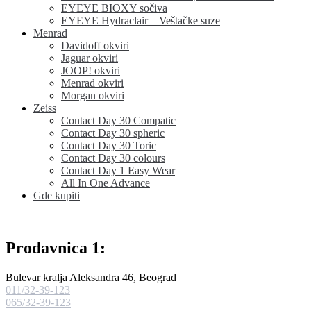
EYEYE BIOXY sočiva
EYEYE Hydraclair – Veštačke suze
Menrad
Davidoff okviri
Jaguar okviri
JOOP! okviri
Menrad okviri
Morgan okviri
Zeiss
Contact Day 30 Compatic
Contact Day 30 spheric
Contact Day 30 Toric
Contact Day 30 colours
Contact Day 1 Easy Wear
All In One Advance
Gde kupiti
Prodavnica 1:
Bulevar kralja Aleksandra 46, Beograd
011/32-39-123
065/32-39-123