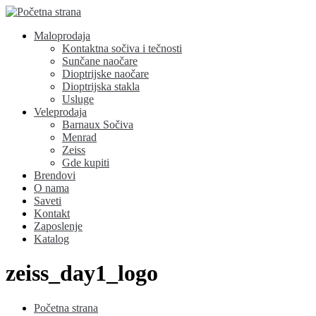
Maloprodaja
Kontaktna sočiva i tečnosti
Sunčane naočare
Dioptrijske naočare
Dioptrijska stakla
Usluge
Veleprodaja
Barnaux Sočiva
Menrad
Zeiss
Gde kupiti
Brendovi
O nama
Saveti
Kontakt
Zaposlenje
Katalog
zeiss_day1_logo
Početna strana