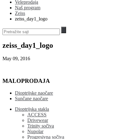
Veleprodaja
Naš program
Zeiss
zeiss_day1_logo
zeiss_day1_logo
May 09, 2016
MALOPRODAJA
Dioptrijske naočare
Sunčane naočare
Dioptrijska stakla
ACCESS
Drivewear
Trinity sočiva
Nupolar
Progresivna sočiva