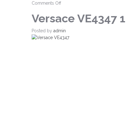
on
Comments Off
Versace
Versace VE4347 1
VE4347
1
Posted by
admin