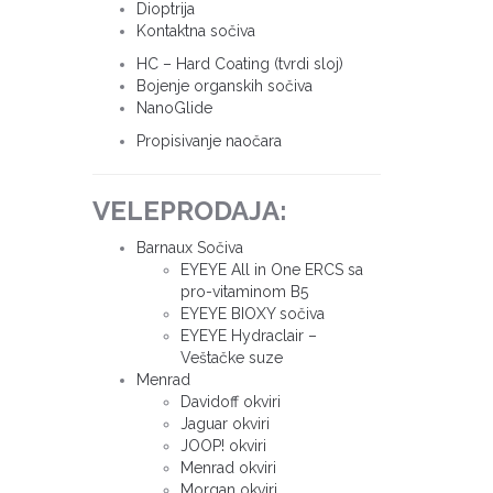
Dioptrija
Kontaktna sočiva
HC – Hard Coating (tvrdi sloj)
Bojenje organskih sočiva
NanoGlide
Propisivanje naočara
VELEPRODAJA:
Barnaux Sočiva
EYEYE All in One ERCS sa
pro-vitaminom B5
EYEYE BIOXY sočiva
EYEYE Hydraclair –
Veštačke suze
Menrad
Davidoff okviri
Jaguar okviri
JOOP! okviri
Menrad okviri
Morgan okviri