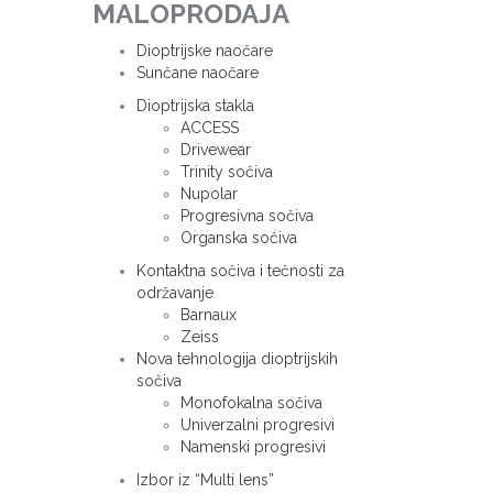
MALOPRODAJA
Dioptrijske naočare
Sunčane naočare
Dioptrijska stakla
ACCESS
Drivewear
Trinity sočiva
Nupolar
Progresivna sočiva
Organska sočiva
Kontaktna sočiva i tečnosti za
održavanje
Barnaux
Zeiss
Nova tehnologija dioptrijskih
sočiva
Monofokalna sočiva
Univerzalni progresivi
Namenski progresivi
Izbor iz “Multi lens”