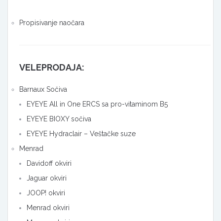
Propisivanje naočara
VELEPRODAJA:
Barnaux Sočiva
EYEYE All in One ERCS sa pro-vitaminom B5
EYEYE BIOXY sočiva
EYEYE Hydraclair – Veštačke suze
Menrad
Davidoff okviri
Jaguar okviri
JOOP! okviri
Menrad okviri