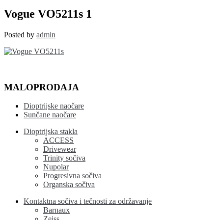
Vogue
VO5211s
Vogue VO5211s 1
1
Posted by
admin
MALOPRODAJA
Dioptrijske naočare
Sunčane naočare
Dioptrijska stakla
ACCESS
Drivewear
Trinity sočiva
Nupolar
Progresivna sočiva
Organska sočiva
Kontaktna sočiva i tečnosti za održavanje
Barnaux
Zeiss