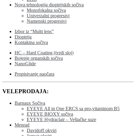
Nova tehnologija dioptrijskih sočiva
Monofokalna sočiva
Univerzalni progresivi
Namenski progresivi
Izbor iz “Multi lens”
Dioptrija
Kontaktna sočiva
HC – Hard Coating (tvrdi sloj)
Bojenje organskih sočiva
NanoGlide
Propisivanje naočara
VELEPRODAJA:
Barnaux Sočiva
EYEYE All in One ERCS sa pro-vitaminom B5
EYEYE BIOXY sočiva
EYEYE Hydraclair – Veštačke suze
Menrad
Davidoff okviri
Jaguar okviri