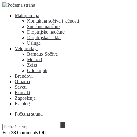
Maloprodaja
Kontaktna sočiva i tečnosti
Sunčane naočare
Dioptrijske naočare
Dioptrijska stakla
Usluge
Veleprodaja
Barnaux Sočiva
Menrad
Zeiss
Gde kupiti
Brendovi
O nama
Saveti
Kontakt
Zaposlenje
Katalog
Početna strana
on
Feb
28
Comments Off