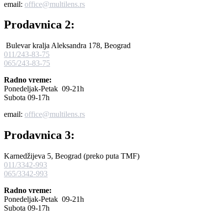
email:
office@multilens.rs
Prodavnica 2:
Bulevar kralja Aleksandra 178, Beograd
011/243-83-75
065/243-83-75
Radno vreme:
Ponedeljak-Petak 09-21h
Subota 09-17h
email:
office@multilens.rs
Prodavnica 3:
Karnedžijeva 5, Beograd (preko puta TMF)
011/3342-993
065/3342-993
Radno vreme:
Ponedeljak-Petak 09-21h
Subota 09-17h