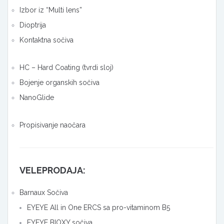
Izbor iz “Multi lens”
Dioptrija
Kontaktna sočiva
HC – Hard Coating (tvrdi sloj)
Bojenje organskih sočiva
NanoGlide
Propisivanje naočara
VELEPRODAJA:
Barnaux Sočiva
EYEYE All in One ERCS sa pro-vitaminom B5
EYEYE BIOXY sočiva